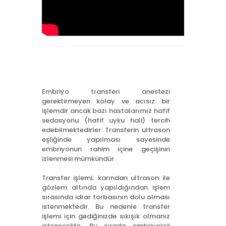
Embriyo transferi anestezi
gerektirmeyen kolay ve acısız bir
işlemdir ancak bazı hastalarımız hafif
sedasyonu (hafif uyku hali) tercih
edebilmektedirler. Transferin ultrason
eşliğinde yapılması sayesinde
embriyonun rahim içine geçişinin
izlenmesi mümkündür.
Transfer işlemi; karından ultrason ile
gözlem altında yapıldığından işlem
sırasında idrar torbasının dolu olması
istenmektedir. Bu nedenle transfer
işlemi için gediğinizde sıkışık olmanız
istenecektir. Bu sırada embriyoloji