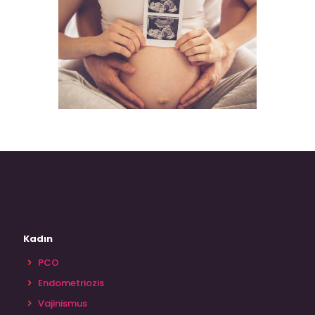
Kadın
PCO
Endometriozis
Vajinismus