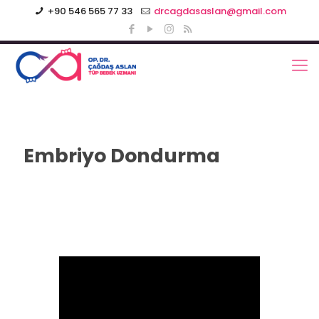
+90 546 565 77 33
drcagdasaslan@gmail.com
Embriyo Dondurma